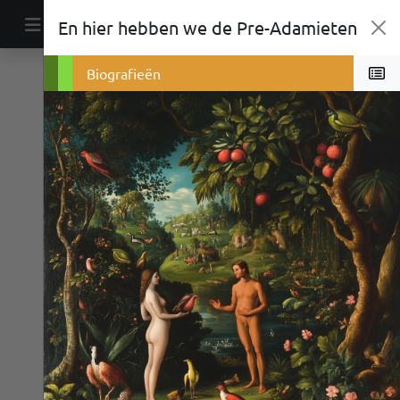
Ga naar de inhoud
En hier hebben we de Pre-Adamieten
Primaire navigatie
Etniciteit
Geloof
Biografieën