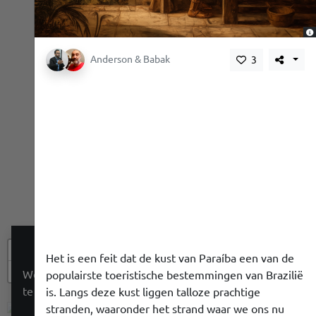
,
Anderson & Babak
3
+
Het is een feit dat de kust van Paraíba een van de
−
We gebruiken een cookie om je een betere ervaring
populairste toeristische bestemmingen van Brazilië
te geven. We doen niet aan tracking.
is. Langs deze kust liggen talloze prachtige
stranden, waaronder het strand waar we ons nu