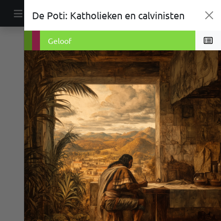
Ga naar de inhoud
De Poti: Katholieken en calvinisten
Primaire navigatie
Etniciteit
Oorlog
Geloof