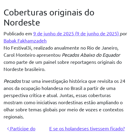
Pular para o conteúdo
Coberturas originais do
Nordeste
Publicado em
9 de junho de 2025
(9 de junho de 2025)
por
Babak Fakhamzadeh
No Festival3i, realizado anualmente no Rio de Janeiro,
Carol Monteiro apresentou
Pecados Abaixo do Equador
como parte de um painel sobre reportagens originais do
Nordeste brasileiro.
Pecados
traz uma investigação histórica que revisita os 24
anos da ocupação holandesa no Brasil a partir de uma
perspectiva crítica e atual. Juntas, essas coberturas
mostram como iniciativas nordestinas estão ampliando o
olhar sobre temas globais por meio de vozes e contextos
regionais.
Navegação de post
Participe do
E se os holandeses tivessem ficado?