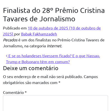
Pular para o conteúdo
Finalista do 28º Prêmio Cristina
Tavares de Jornalismo
Publicado em
10 de outubro de 2025
(10 de outubro de
2025)
por
Babak Fakhamzadeh
Pecados
é um dos finalistas no Prêmio Cristina Tavares de
Jornalismo, na categoria
Internet
.
Navegação de post
E se os holandeses tivessem ficado? E o que Nassau,
Trump e Bolsonaro têm em comum?
Deixe um comentário
O seu endereço de e-mail não será publicado.
Campos
obrigatórios são marcados com
*
Comentário
*